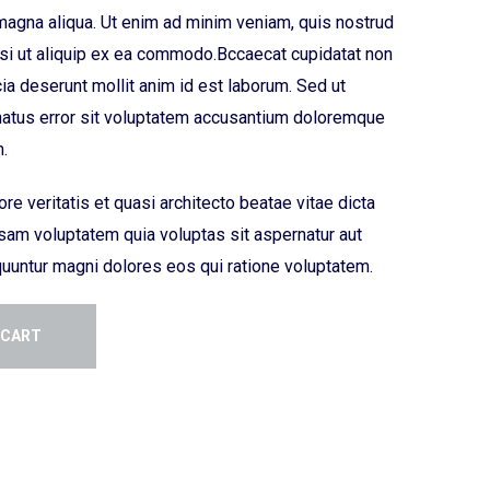
 magna aliqua. Ut enim ad minim veniam, quis nostrud
nisi ut aliquip ex ea commodo.Bccaecat cupidatat non
icia deserunt mollit anim id est laborum. Sed ut
natus error sit voluptatem accusantium doloremque
.
re veritatis et quasi architecto beatae vitae dicta
am voluptatem quia voluptas sit aspernatur aut
quuntur magni dolores eos qui ratione voluptatem.
 CART