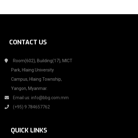
CONTACT US
Room(602), Building(17), MICT
Park, Hlaing University
Campus, Hlaing Township,
Yangon, Myanmar.
Email us:
info@bbg.com.mm
(+95) 9 784657762
QUICK LINKS