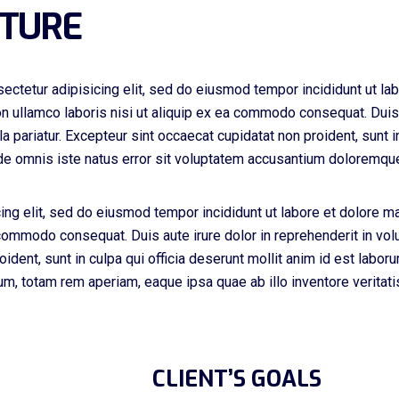
CTURE
ectetur adipisicing elit, sed do eiusmod tempor incididunt ut la
n ullamco laboris nisi ut aliquip ex ea commodo consequat. Duis a
la pariatur. Excepteur sint occaecat cupidatat non proident, sunt in
nde omnis iste natus error sit voluptatem accusantium doloremqu
ing elit, sed do eiusmod tempor incididunt ut labore et dolore m
 commodo consequat. Duis aute irure dolor in reprehenderit in volu
oident, sunt in culpa qui officia deserunt mollit anim id est labo
, totam rem aperiam, eaque ipsa quae ab illo inventore veritatis 
CLIENT’S GOALS